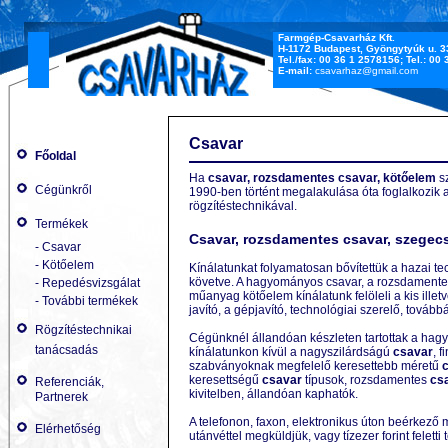
Farmgép-Csavarház Kft.
H-1172 Budapest, Gyöngytyúk u. 3
Tel./fax: 00 36 1 2578156; Tel.: 00
E-mail:
csavarhaz@gmail.com
Csavar
Főoldal
Ha
csavar, rozsdamentes csavar, kötőelem
sz
Cégünkről
1990-ben történt megalakulása óta foglalkozik a
rögzítéstechnikával.
Termékek
Csavar, rozsdamentes csavar, szegec
- Csavar
- Kötőelem
Kínálatunkat folyamatosan bővítettük a hazai tech
követve. A hagyományos csavar, a rozsdamentes 
- Repedésvizsgálat
műanyag kötőelem kínálatunk felöleli a kis ill
- További termékek
javító, a gépjavító, technológiai szerelő, tovább
Rögzítéstechnikai
Cégünknél állandóan készleten tartottak a hagy
tanácsadás
kínálatunkon kívül a nagyszilárdságú
csavar
, 
szabványoknak megfelelő keresettebb méretű
keresettségű
csavar
típusok, rozsdamentes
cs
Referenciák,
kivitelben, állandóan kaphatók.
Partnerek
A telefonon, faxon, elektronikus úton beérkező
Elérhetőség
utánvéttel megküldjük, vagy tízezer forint feletti